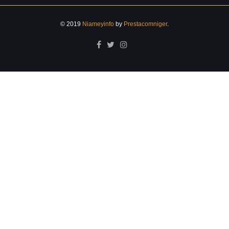
© 2019
Niameyinfo
by
Prestacomniger
.