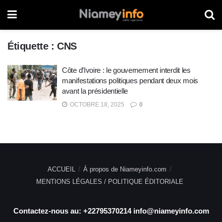
Étiquette :
CNS
Côte d’Ivoire : le gouvernement interdit les
manifestations politiques pendant deux mois
avant la présidentielle
OCTOBRE 18, 2025
0
ACCUEIL
À propos de Niameyinfo.com
MENTIONS LÉGALES / POLITIQUE ÉDITORIALE
Contactez-nous au: +22795370214 info@niameyinfo.com