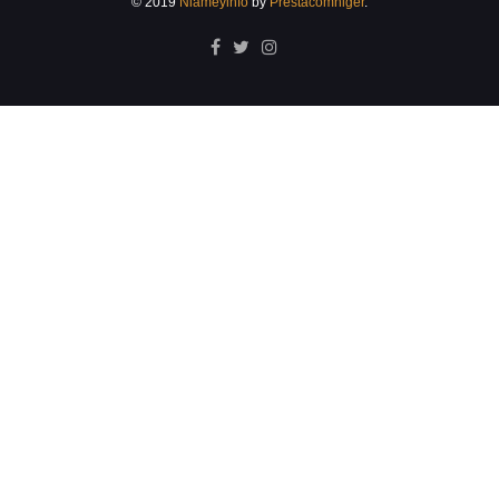
© 2019
Niameyinfo
by
Prestacomniger
.