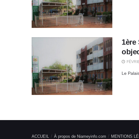
1ère 
objec
FÉVRIE
Le Palai
ACCUEIL
À propos de Niameyinfo.com
MENTIONS LÉ