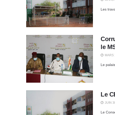
Les trava
Corr
le MS
MARS 1
Le palai
Le CE
JUIN 3
Le Conse