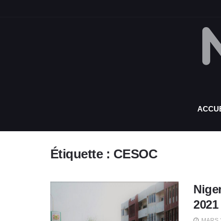
ACCUE
Étiquette :
CESOC
Niger
2021
MARS 3