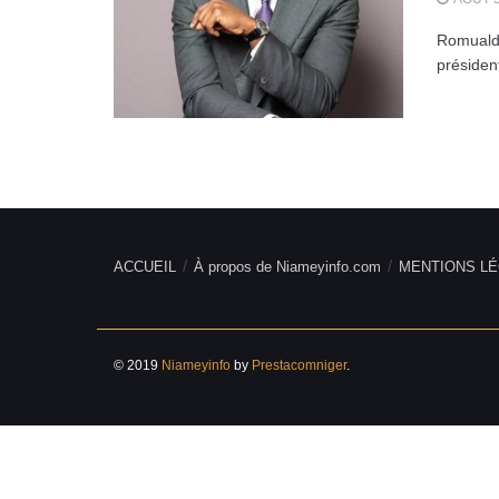
Romuald 
présidenti
ACCUEIL
À propos de Niameyinfo.com
MENTIONS LÉ
© 2019
Niameyinfo
by
Prestacomniger
.