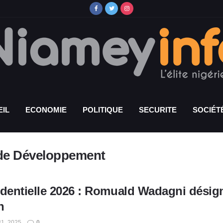
IL
ECONOMIE
POLITIQUE
SECURITE
SOCIÉT
 de Développement
identielle 2026 : Romuald Wadagni désign
n
1, 2025
0