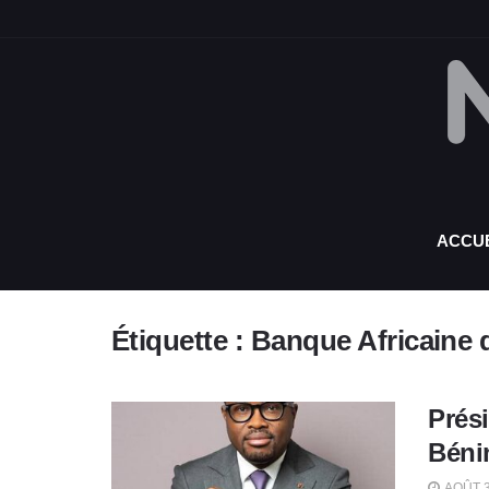
ACCUE
Étiquette :
Banque Africaine
Prés
Béni
AOÛT 3