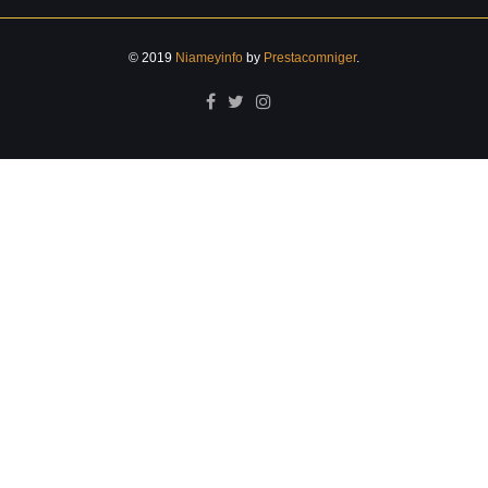
© 2019
Niameyinfo
by
Prestacomniger
.