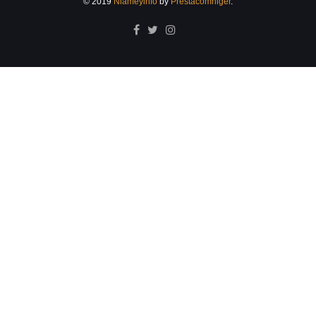
© 2019
Niameyinfo
by
Prestacomniger
.