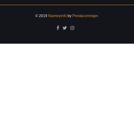
© 2019
Niameyinfo
by
Prestacomniger
.