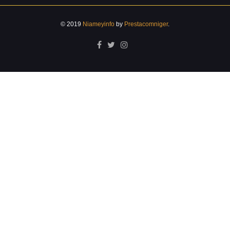
© 2019
Niameyinfo
by
Prestacomniger
.