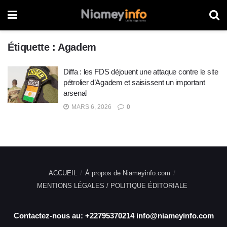
Étiquette :
Agadem
Diffa : les FDS déjouent une attaque contre le site
pétrolier d’Agadem et saisissent un important
arsenal
MARS 6, 2026
0
ACCUEIL
À propos de Niameyinfo.com
MENTIONS LÉGALES / POLITIQUE ÉDITORIALE
Contactez-nous au: +22795370214 info@niameyinfo.com