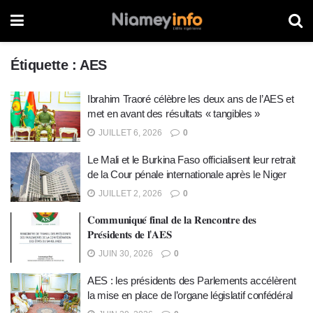
Étiquette :
AES
Ibrahim Traoré célèbre les deux ans de l’AES et
met en avant des résultats « tangibles »
JUILLET 6, 2026
0
Le Mali et le Burkina Faso officialisent leur retrait
de la Cour pénale internationale après le Niger
JUILLET 2, 2026
0
𝐂𝐨𝐦𝐦𝐮𝐧𝐢𝐪𝐮𝐞́ 𝐟𝐢𝐧𝐚𝐥 𝐝𝐞 𝐥𝐚 𝐑𝐞𝐧𝐜𝐨𝐧𝐭𝐫𝐞 𝐝𝐞𝐬
𝐏𝐫𝐞́𝐬𝐢𝐝𝐞𝐧𝐭𝐬 𝐝𝐞 𝐥’𝐀𝐄𝐒
JUIN 30, 2026
0
AES : les présidents des Parlements accélèrent
la mise en place de l’organe législatif confédéral