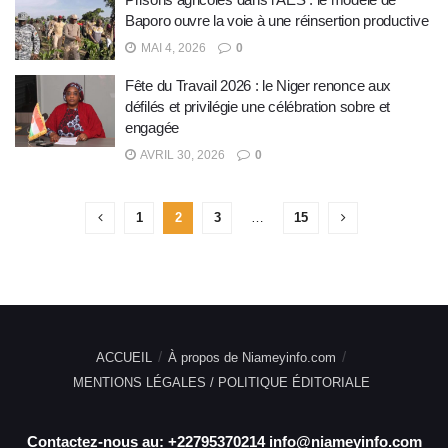
Baporo ouvre la voie à une réinsertion productive
MAI 4, 2026
0
Fête du Travail 2026 : le Niger renonce aux
défilés et privilégie une célébration sobre et
engagée
AVRIL 30, 2026
0
1
2
3
…
15
ACCUEIL
À propos de Niameyinfo.com
MENTIONS LÉGALES / POLITIQUE ÉDITORIALE
Contactez-nous au: +22795370214 info@niameyinfo.com