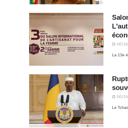
Salo
L’au
écon
DÉCEM
La 13e é
Ruptu
souv
DÉCEM
Le Tchad