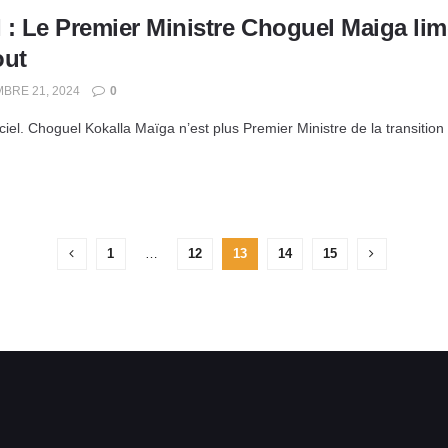
 : Le Premier Ministre Choguel Maiga li
out
BRE 21, 2024
0
iciel. Choguel Kokalla Maïga n’est plus Premier Ministre de la transitio
1
…
12
13
14
15