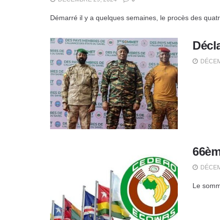
Démarré il y a quelques semaines, le procès des quatre
Décla
DÉCEM
66èm
DÉCEM
Le somme