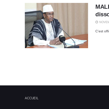
MALI
diss
NOVEM
C’est off
ACCUEIL