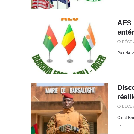
AES :
enté
DÉCEM
Pas de v
Disco
résil
DÉCEM
C’est Ba
...