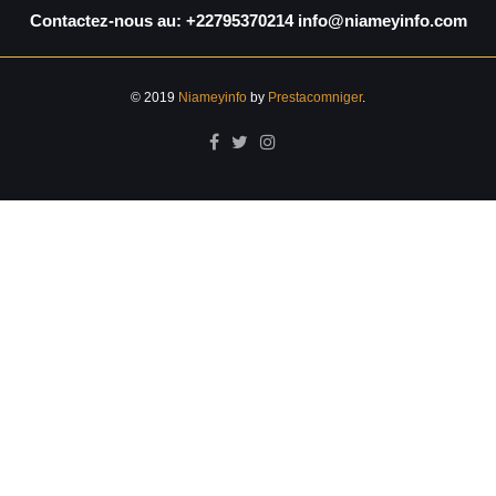
Contactez-nous au: +22795370214 info@niameyinfo.com
© 2019
Niameyinfo
by
Prestacomniger
.