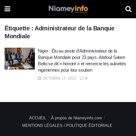
Étiquette :
Administrateur de la Banque
Mondiale
Niger : Élu au poste d’Administrateur de la
Banque Mondiale pour 23 pays, Abdoul Salam
Bello se dit « honoré » et remercie les autorités
nigériennes pour leur soutien
OCTOBRE 17, 2022
0
ACCUEIL
À propos de Niameyinfo.com
MENTIONS LÉGALES / POLITIQUE ÉDITORIALE