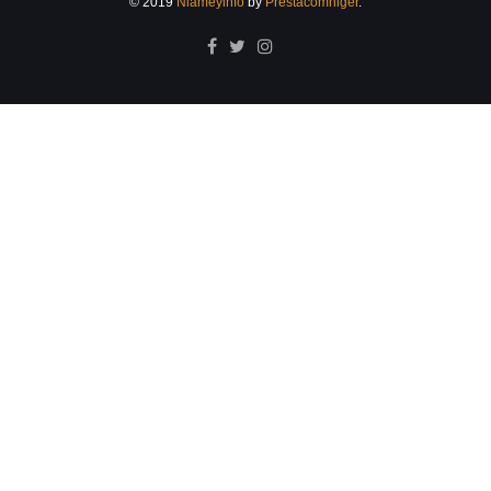
© 2019
Niameyinfo
by
Prestacomniger
.