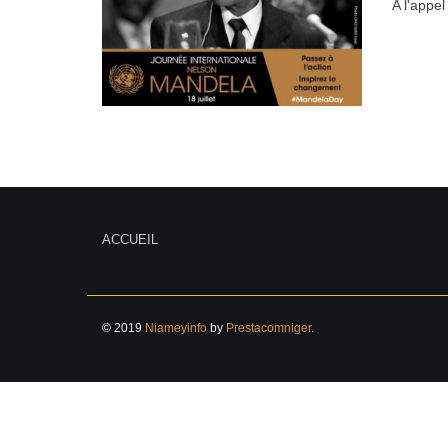
A l'appel
ACCUEIL
© 2019
Niameyinfo
by
Prestacomniger
.