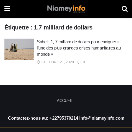
Étiquette :
1.7 milliard de dollars
Sahel : 1, 7 milliard de dollars pour endiguer «
l’une des plus grandes crises humanitaires au
monde »
OCTOBRE 21, 2020
0
ACCUEIL
Contactez-nous au: +22795370214 info@niameyinfo.com