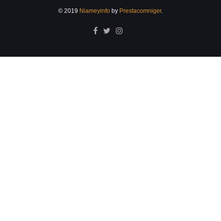
© 2019
Niameyinfo
by
Prestacomniger
.