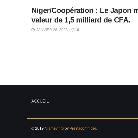
Niger/Coopération : Le Japon me
valeur de 1,5 milliard de CFA.
JANVIER 26, 2023
0
ACCUEIL
© 2019
Niameyinfo
by
Prestacomniger
.