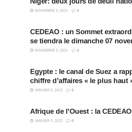
Niger: deux jours de deuil nat
NOVEMBRE 5, 2021
0
CEDEAO : un Sommet extraordin
se tiendra le dimanche 07 novem
NOVEMBRE 5, 2021
0
Egypte : le canal de Suez a rapp
chiffre d’affaires « le plus hau
JANVIER 5, 2022
0
Afrique de l’Ouest : la CEDEAO 
JANVIER 5, 2022
0