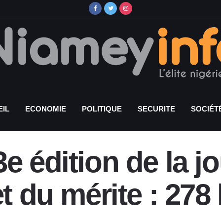
IL
ECONOMIE
POLITIQUE
SECURITE
SOCIÉT
e édition de la j
et du mérite : 278