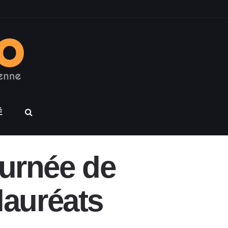
É
ournée de
 lauréats