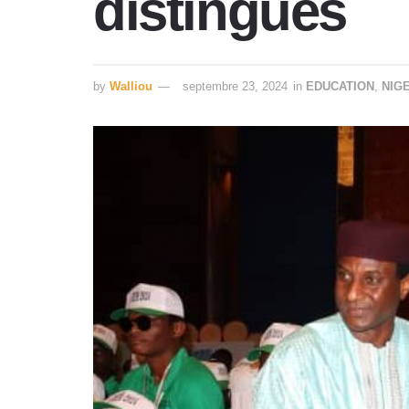
distingués
by
Walliou
septembre 23, 2024
in
EDUCATION
,
NIG