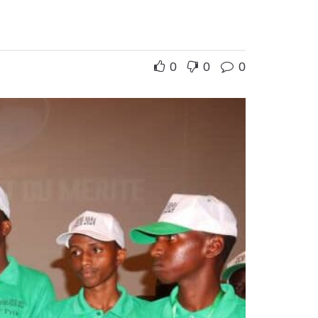
0
0
0